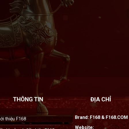
THÔNG TIN
ĐỊA CHỈ
Brand: F168 & F168.COM
iới thiệu F168
Website: