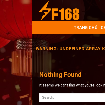
Skip
to
content
TRANG CHỦ
C
WARNING
: UNDEFINED ARRAY K
Nothing Found
It seems we can’t find what you’re looki