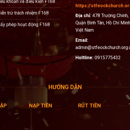
iều khoản và điều kiện F168
https://stfeockchurch.or
iễn trừ trách nhiệm F168
Địa chỉ:
478 Trường Chinh,
Quận Bình Tân, Hồ Chí Minh
iấy phép hoạt động F168
Việt Nam
Email:
admin@stfeockchurch.org.
Holtline:
0915775432
HƯỚNG DẪN
HẬP
NẠP TIỀN
RÚT TIỀN