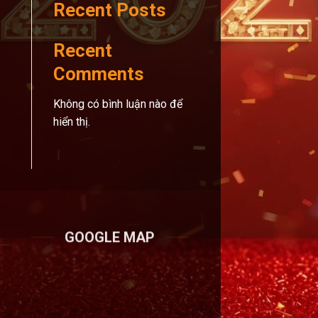
Recent Posts
Recent
Comments
Không có bình luận nào để
hiển thị.
GOOGLE MAP