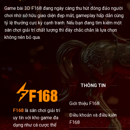
Game bài 3D F168 đang ngày càng thu hút đông đảo người
chơi nhờ sở hữu giao diện đẹp mắt, gameplay hấp dẫn cùng
tỷ lệ thưởng cực kỳ cạnh tranh. Nếu bạn đang tìm kiếm một
sân chơi giải trí chất lượng thì đây chắc chắn là lựa chọn
không nên bỏ qua.
THÔNG TIN
Giới thiệu F168
F168
là sân chơi giải trí
Điều khoản và điều kiện
uy tín với kho game đa
F168
dạng như cá cược thể