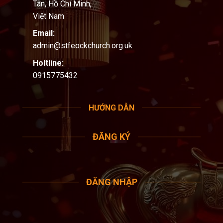
Tân, Hồ Chí Minh,
Việt Nam
Email:
admin@stfeockchurch.org.uk
Holtline:
0915775432
HƯỚNG DẪN
ĐĂNG KÝ
ĐĂNG NHẬP