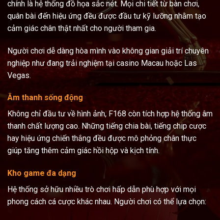
chính là hệ thống đồ họa sắc nét. Mọi chi tiết từ bàn chơi,
quân bài đến hiệu ứng đều được đầu tư kỹ lưỡng nhằm tạo
cảm giác chân thật nhất cho người tham gia.
Người chơi dễ dàng hòa mình vào không gian giải trí chuyên
nghiệp như đang trải nghiệm tại casino Macau hoặc Las
Vegas.
Âm thanh sống động
Không chỉ đầu tư về hình ảnh, F168 còn tích hợp hệ thống âm
thanh chất lượng cao. Những tiếng chia bài, tiếng chip cược
hay hiệu ứng chiến thắng đều được mô phỏng chân thực
giúp tăng thêm cảm giác hồi hộp và kịch tính.
Kho game đa dạng
Hệ thống sở hữu nhiều trò chơi hấp dẫn phù hợp với mọi
phong cách cá cược khác nhau. Người chơi có thể lựa chọn: