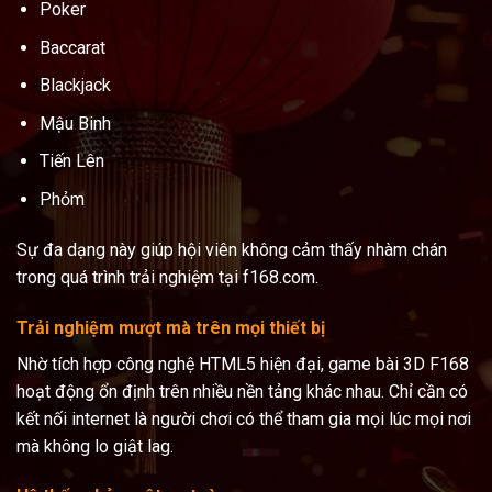
Poker
Baccarat
Blackjack
Mậu Binh
Tiến Lên
Phỏm
Sự đa dạng này giúp hội viên không cảm thấy nhàm chán
trong quá trình trải nghiệm tại f168.com.
Trải nghiệm mượt mà trên mọi thiết bị
Nhờ tích hợp công nghệ HTML5 hiện đại, game bài 3D F168
hoạt động ổn định trên nhiều nền tảng khác nhau. Chỉ cần có
kết nối internet là người chơi có thể tham gia mọi lúc mọi nơi
mà không lo giật lag.