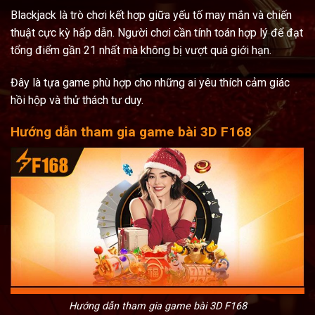
Blackjack là trò chơi kết hợp giữa yếu tố may mắn và chiến
thuật cực kỳ hấp dẫn. Người chơi cần tính toán hợp lý để đạt
tổng điểm gần 21 nhất mà không bị vượt quá giới hạn.
Đây là tựa game phù hợp cho những ai yêu thích cảm giác
hồi hộp và thử thách tư duy.
Hướng dẫn tham gia game bài 3D F168
Hướng dẫn tham gia game bài 3D F168