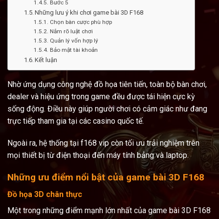
Bước 5
Những lưu ý khi chơi game bài 3D F168
Chọn bàn cược phù hợp
Nắm rõ luật chơi
Quản lý vốn hợp lý
Bảo mật tài khoản
Kết luận
Nhờ ứng dụng công nghệ đồ họa tiên tiến, toàn bộ bàn chơi,
dealer và hiệu ứng trong game đều được tái hiện cực kỳ
sống động. Điều này giúp người chơi có cảm giác như đang
trực tiếp tham gia tại các casino quốc tế.
Ngoài ra, hệ thống tại f168 vip còn tối ưu trải nghiệm trên
mọi thiết bị từ điện thoại đến máy tính bảng và laptop.
Những ưu điểm nổi bật của game bài 3D F168
Đồ họa 3D chân thực
Một trong những điểm mạnh lớn nhất của game bài 3D F168