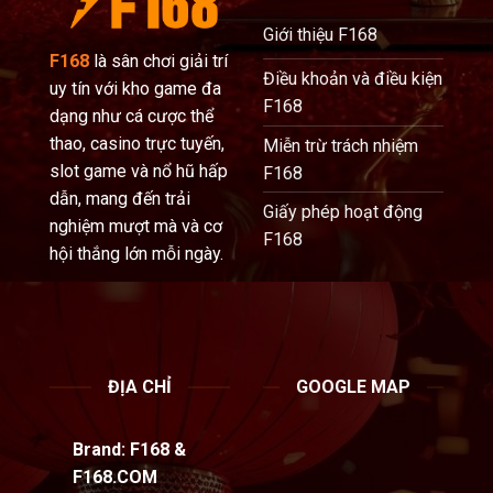
Giới thiệu F168
F168
là sân chơi giải trí
Điều khoản và điều kiện
uy tín với kho game đa
F168
dạng như cá cược thể
thao, casino trực tuyến,
Miễn trừ trách nhiệm
slot game và nổ hũ hấp
F168
dẫn, mang đến trải
Giấy phép hoạt động
nghiệm mượt mà và cơ
F168
hội thắng lớn mỗi ngày.
ĐỊA CHỈ
GOOGLE MAP
Brand: F168 &
F168.COM