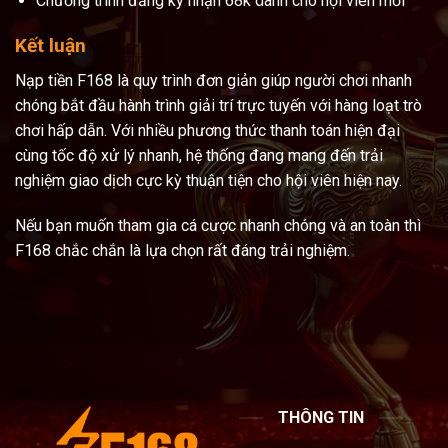
Chương trình đăng ký nhận 68k dành cho hội viên mới
Kết luận
Nạp tiền F168 là quy trình đơn giản giúp người chơi nhanh
chóng bắt đầu hành trình giải trí trực tuyến với hàng loạt trò
chơi hấp dẫn. Với nhiều phương thức thanh toán hiện đại
cùng tốc độ xử lý nhanh, hệ thống đang mang đến trải
nghiệm giao dịch cực kỳ thuận tiện cho hội viên hiện nay.
Nếu bạn muốn tham gia cá cược nhanh chóng và an toàn thì
F168 chắc chắn là lựa chọn rất đáng trải nghiệm.
THÔNG TIN