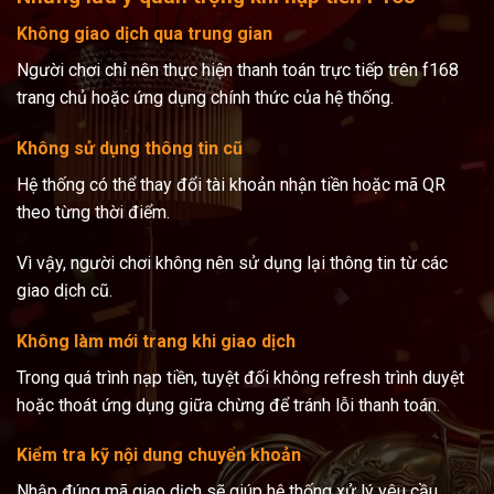
Không giao dịch qua trung gian
Người chơi chỉ nên thực hiện thanh toán trực tiếp trên f168
trang chủ hoặc ứng dụng chính thức của hệ thống.
Không sử dụng thông tin cũ
Hệ thống có thể thay đổi tài khoản nhận tiền hoặc mã QR
theo từng thời điểm.
Vì vậy, người chơi không nên sử dụng lại thông tin từ các
giao dịch cũ.
Không làm mới trang khi giao dịch
Trong quá trình nạp tiền, tuyệt đối không refresh trình duyệt
hoặc thoát ứng dụng giữa chừng để tránh lỗi thanh toán.
Kiểm tra kỹ nội dung chuyển khoản
Nhập đúng mã giao dịch sẽ giúp hệ thống xử lý yêu cầu