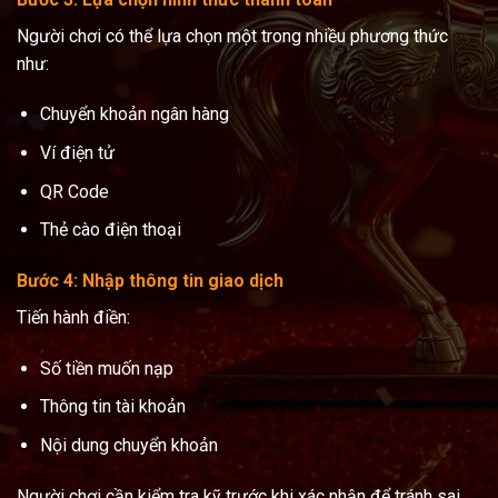
Người chơi có thể lựa chọn một trong nhiều phương thức
như:
Chuyển khoản ngân hàng
Ví điện tử
QR Code
Thẻ cào điện thoại
Bước 4: Nhập thông tin giao dịch
Tiến hành điền:
Số tiền muốn nạp
Thông tin tài khoản
Nội dung chuyển khoản
Người chơi cần kiểm tra kỹ trước khi xác nhận để tránh sai